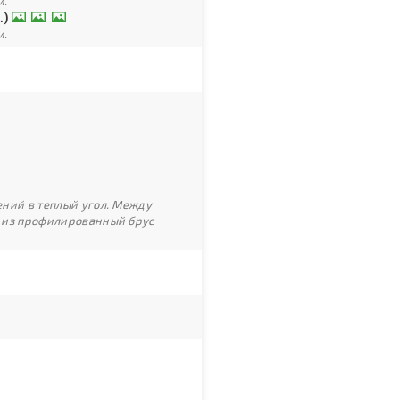
м.
.)
м.
ний в теплый угол. Между
 из профилированный брус