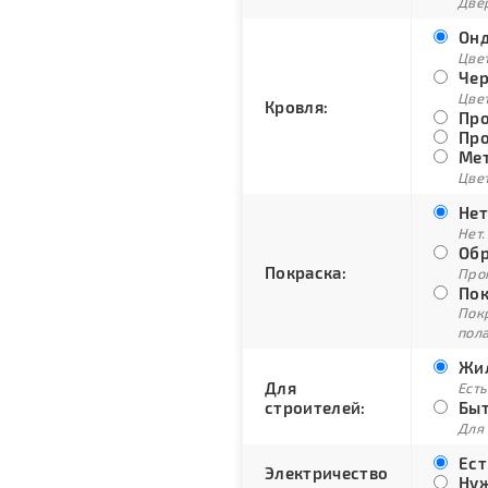
Двер
Онд
Цве
Чер
Цве
Кровля:
Про
Про
Мет
Цвет
Нет
Нет.
Обр
Покраска:
Про
Пок
Пок
пол
Жил
Для
Есть
строителей:
Быт
Для
Ест
Электричество
Нуж