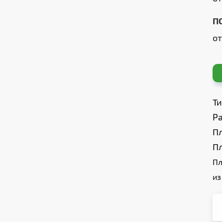
П
о
Т
Ра
П
П
Пл
из