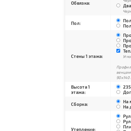
Черн
Обвязка:
Два
Черн
Пол
Пол:
Пол
Про
Про
Про
Теп
Стены 1 этажа:
Угло
Профили
венцам
90х140 
Высота 1
235
этажа:
Доп
На 
Сборка:
На 
Рул
Рул
Пли
Утепление: