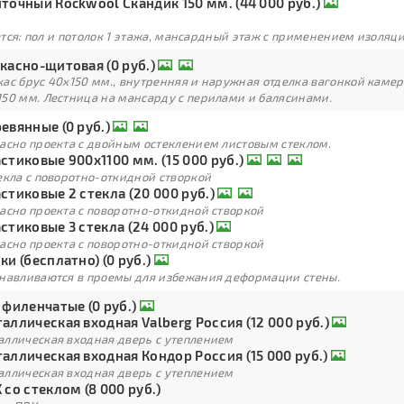
точный Rockwool Скандик 150 мм. (44 000 руб.)
тся: пол и потолок 1 этажа, мансардный этаж с применением изоля
касно-щитовая (0 руб.)
кас брус 40х150 мм., внутренняя и наружная отделка вагонкой каме
150 мм. Лестница на мансарду с перилами и балясинами.
евянные (0 руб.)
ласно проекта с двойным остеклением листовым стеклом.
стиковые 900х1100 мм. (15 000 руб.)
екла с поворотно-откидной створкой
стиковые 2 стекла (20 000 руб.)
асно проекта с поворотно-откидной створкой
стиковые 3 стекла (24 000 руб.)
асно проекта с поворотно-откидной створкой
ки (бесплатно) (0 руб.)
анавливаются в проемы для избежания деформации стены.
 филенчатые (0 руб.)
аллическая входная Valberg Россия (12 000 руб.)
аллическая входная дверь с утеплением
аллическая входная Кондор Россия (15 000 руб.)
аллическая входная дверь с утеплением
 со стеклом (8 000 руб.)