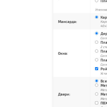
Пли
Утепляе
Кар
Мансарда:
Кар
40х
Дер
Сог
Пла
2 ст
Пла
Окна:
Согл
Пла
Согл
Рой
Уст
Все
Мет
Мет
Двери:
Мет
Мет
ПВХ