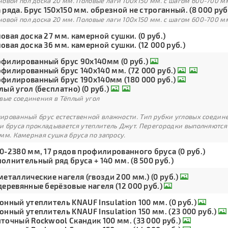
овой пол доска 20 мм. Половые лаги 100х150 мм. с шагом 600-700 м
 ряда. Брус 150х150 мм. обрезной не строганный. (8 000 руб
овой пол доска 20 мм. Половые лаги 100х150 мм. с шагом 600-700 м
овая доска 27 мм. камерной сушки. (0 руб.)
овая доска 36 мм. камерной сушки. (12 000 руб.)
филированный брус 90х140мм (0 руб.)
филированный брус 140х140 мм. (72 000 руб.)
филированный брус 190х140мм (180 000 руб.)
лый угол (бесплатно) (0 руб.)
вые соединения в Тёплый угол
рованный брус естественной влажности. Тип рубки угловых соедине
и бруса прокладывается утеплитель Джут. Перегородки выполняются
мм. Камерная сушка бруса по запросу.
0-2380 мм, 17 рядов профилированного бруса (0 руб.)
олнительный ряд бруса + 140 мм. (8 500 руб.)
металлические нагеля (гвозди 200 мм.) (0 руб.)
деревянные берёзовые нагеля (12 000 руб.)
онный утеплитель KNAUF Insulation 100 мм. (0 руб.)
онный утеплитель KNAUF Insulation 150 мм. (23 000 руб.)
точный Rockwool Скандик 100 мм. (33 000 руб.)