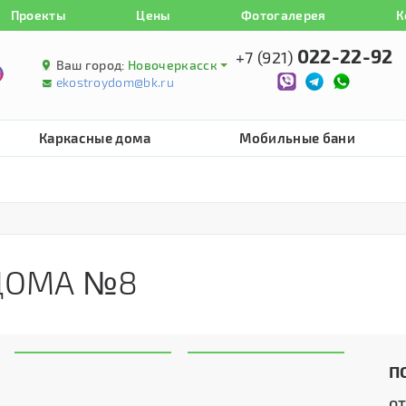
Проекты
Цены
Фотогалерея
К
022-22-92
+7 (921)
Ваш город:
Новочеркасск
ekostroydom@bk.ru
Каркасные дома
Мобильные бани
 ДОМА №8
П
о